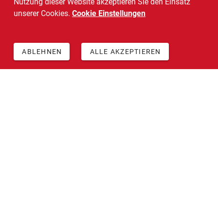
Nutzung dieser Website akzeptieren Sie den Einsatz
unserer Cookies.
Cookie Einstellungen
ABLEHNEN
ALLE AKZEPTIEREN
+49 511 5468 4547
info@daskarriereinstitut.de
Angebot