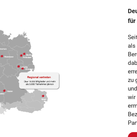
Deu
für
Sei
als
Ber
dab
err
zu 
und
wir
erm
Bez
Par