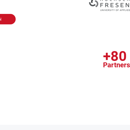
N
+80
Partner