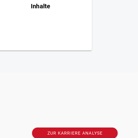
Inhalte
Die Seminare werden durch regelmäßige
npassungen immer auf dem neuesten Stand
gehalten. Durch die stetige Erweiterung des
eminarportfolios und monatlich neue Artikel
im Karriere-Blog bleibst du als Mitglied des
Karriere-Instituts für deine Karriereplanung
up to date.
ZUR KARRIERE ANALYSE