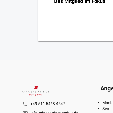
Das Mitglied im Fokus
Das Karriere-Institut legt großen Wert auf di
persönliche Betreuung jedes Mitglieds. Die
Coachings werden an durch die Karriere-
Coaches an die individuellen Bedürfnisse u
Ziele der Mitglieder angepasst, um eine
effektive und zielgerichtete Unterstützung 
gewährleisten.
Ang
Maste
+49 511 5468 4547
Semin