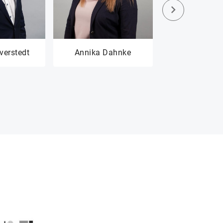
verstedt
Annika Dahnke
Annika Ku