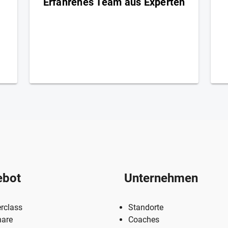
Erfahrenes Team aus Experten
e
Das Karriere-Institut verfügt über mehr als
100 Referenten und Coaches, die
A
Berufserfahrung aus unterschiedlichen
nd
Branchen mitbringen. Dadurch erhalten die
S
Mitglieder spezifisches Insiderwissen für ihre
zu
individuelle Karrieresituation in ihrem
Berufsfeld.
ebot
Unternehmen
rclass
Standorte
are
Coaches