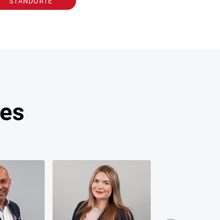
STANDORTE
hes