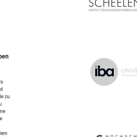
ben
ls
nd
le zu
u
ine
he
dern